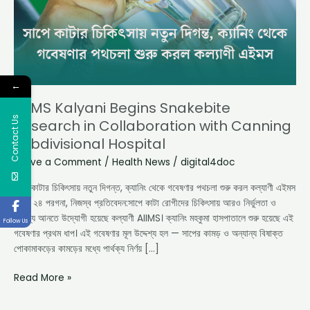
Collaboration
with
Canning
Subdivisional
Hospital
←
AIIMS Kalyani Begins Snakebite
Contact Us
Research in Collaboration with Canning
Subdivisional Hospital
Leave a Comment
/
Health News
/
digital4doc
সাপে কাটার চিকিৎসায় নতুন দিগন্ত, ক্যানিং থেকে গবেষণার পথচলা শুরু করল কল্যাণী এইমস
দক্ষিণ ২৪ পরগনা, নিজস্ব প্রতিবেদন:সাপে কাটা রোগীদের চিকিৎসায় আরও নির্ভুলতা ও
সাফল্য আনতে উদ্যোগী হয়েছে কল্যাণী AIIMS। ক্যানিং মহকুমা হাসপাতালে শুরু হয়েছে এই
Follow Us
গবেষণার প্রথম ধাপ। এই গবেষণার মূল উদ্দেশ্য হল — সাপের কামড় ও অন্যান্য বিষাক্ত
পোকামাকড়ের কামড়ের মধ্যে পার্থক্য নির্ণয় […]
Read More »