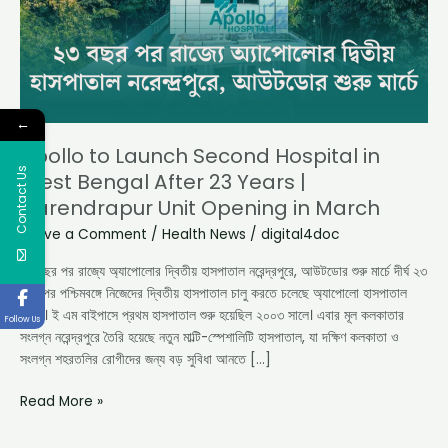
West
Bengal
After
23
Years
|
←
Narendrapur
Apollo to Launch Second Hospital in
Unit
Contact Us
West Bengal After 23 Years |
Opening
Narendrapur Unit Opening in March
in
March
Leave a Comment
/
Health News
/
digital4doc
২৩ বছর পর রাজ্যে অ্যাপোলোর দ্বিতীয় হাসপাতাল নরেন্দ্রপুরে, আউটডোর শুরু মার্চে দীর্ঘ ২৩
বছর পর পশ্চিমবঙ্গে নিজেদের দ্বিতীয় হাসপাতাল চালু করতে চলেছে অ্যাপোলো হাসপাতাল
গোষ্ঠী। ই এম বাইপাসে প্রথম হাসপাতাল শুরু হয়েছিল ২০০৩ সালে। এবার মূল কলকাতার
Follow Us
সংলগ্ন নরেন্দ্রপুরে তৈরি হয়েছে নতুন মাল্টি-স্পেশালিটি হাসপাতাল, যা দক্ষিণ কলকাতা ও
সংলগ্ন শহরতলির রোগীদের জন্য বড় সুবিধা আনতে […]
Read More »