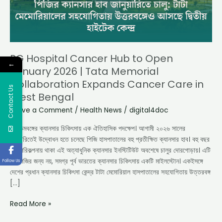
|
Tata
Memorial
Collaboration
Expands
PG Hospital Cancer Hub to Open
Cancer
←
January 2026 | Tata Memorial
Care
Collaboration Expands Cancer Care in
in
Contact Us
West Bengal
West
Bengal
Leave a Comment
/
Health News
/
digital4doc
পশ্চিমবঙ্গের ক্যানসার চিকিৎসায় এক ঐতিহাসিক পদক্ষেপ। আগামী ২০২৬ সালের
জানুয়ারিতেই উদ্বোধন হতে চলেছে পিজি হাসপাতালের বহু প্রতীক্ষিত ক্যানসার হাব। বহু বছর
ধরে পরিকল্পনায় থাকা এই অত্যাধুনিক ক্যানসার ইনস্টিটিউট অবশেষে চালুর দোরগোড়ায়। এটি
শুধু পিজির জন্য নয়, সমগ্র পূর্ব ভারতের ক্যানসার চিকিৎসায় একটি মাইলস্টোন। একইসঙ্গে
Follow Us
দেশের প্রধান ক্যানসার চিকিৎসা কেন্দ্র টাটা মেমোরিয়াল হাসপাতালের সহযোগিতায় উত্তরবঙ্গ
[…]
Read More »