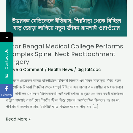
Spine-
Neck
Reattachment
Surgery
←
Uttar Bengal Medical College Performs
Contact Us
Complex Spine-Neck Reattachment
Surgery
Leave a Comment
/
Health News
/
digital4doc
উত্তরবঙ্গ মেডিকেল কলেজ হাসপাতালে চিকিৎসা বিজ্ঞানে এক বিরল সাফল্যের নজির গড়ল
অর্থোপেডিক বিভাগ। শিরদাঁড়া থেকে সম্পূর্ণ বিচ্ছিন্ন হয়ে যাওয়া এক রোগীর ঘাড় সফলভাবে
জোড়া লাগালেন এখানকার চিকিৎসকেরা। এই অপারেশনের মাধ্যমে ৬৬ বছর বয়সী রাজগঞ্জের
Follow Us
বাসিন্দা রামশাই ওরাওঁ যেন দ্বিতীয় জীবন ফিরে পেলেন। অর্থোপেডিক বিভাগের প্রধান ডা.
পার্থসারথি সরকার জানান, “রোগীটি ঘাড়ে মারাত্মক আঘাত পান, যার […]
Read More »