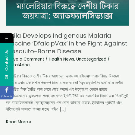
Fight
Against
Mosquito-
Borne
Disease
India Develops Indigenous Malaria
←
Vaccine ‘DfalcipVax’ in the Fight Against
Mosquito-Borne Disease
Contact Us
Leave a Comment
/
Health News
,
Uncategorized
/
digital4doc
ম্যালেরিয়ার বিরুদ্ধে দেশীয় টিকার জয়যাত্রা: অ্যাডফ্যালসিভ্যাক্স ম্যালেরিয়ার বিরুদ্ধে
লড়াইয়ে এবার এক বিশাল পদক্ষেপ নিতে চলেছে ভারত। ‘অ্যাডফ্যালসিভ্যাক্স’ নামে দেশীয়
ম্যালেরিয়া টিকা তৈরির কাজ চলছে জোর কদমে। এই উদ্যোগের পেছনে রয়েছে
আইসিএমআরের ভুবনেশ্বর শাখা, ন্যাশনাল ইনস্টিটিউট অব ম্যালেরিয়া রিসার্চ এবং ডিপার্টমেন্ট
Follow Us
অব বায়োটেকনোলজি। স্বাস্থ্যমন্ত্রকের পক্ষ থেকে জানানো হয়েছে, ট্রায়ালের প্রতিটি ধাপে
ইতিমধ্যেই সফলতা পাওয়া যাচ্ছে। যদিও […]
Read More »