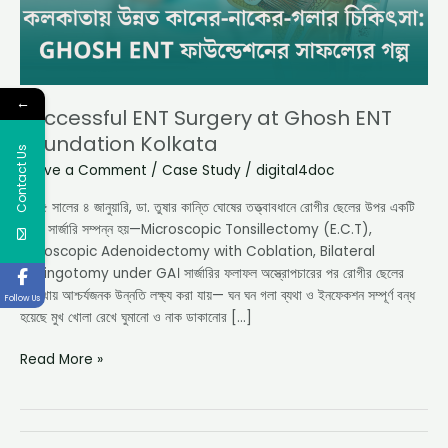
←
Successful ENT Surgery at Ghosh ENT
Foundation Kolkata
Contact Us
Leave a Comment
/
Case Study
/
digital4doc
২০২৫ সালের ৪ জানুয়ারি, ডা. তুষার কান্তি ঘোষের তত্ত্বাবধানে রোগীর ছেলের উপর একটি
জটিল সার্জারি সম্পন্ন হয়—Microscopic Tonsillectomy (E.C.T),
Endoscopic Adenoidectomy with Coblation, Bilateral
Myringotomy under GA। সার্জারির ফলাফল অস্ত্রোপচারের পর রোগীর ছেলের
অবস্থায় আশ্চর্যজনক উন্নতি লক্ষ্য করা যায়— ঘন ঘন গলা ব্যথা ও ইনফেকশন সম্পূর্ণ বন্ধ
Follow Us
হয়েছে মুখ খোলা রেখে ঘুমানো ও নাক ডাকানোর […]
Read More »