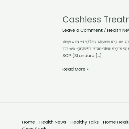
Cashless
Treatment
Cashless Treat
for
Accident
Leave a Comment
/
Health N
Victims
in
রাজ্যে এবার পথ দুর্ঘটনায় আহতদের জন্য শুরু হচ্
West
যাবে এবং প্রয়োজনীয় অস্ত্রোপচারের মাধ্যমে বহু
Bengal
SOP (Standard […]
Read More »
Home
Health News
Healthy Talks
Home Health
Case Study