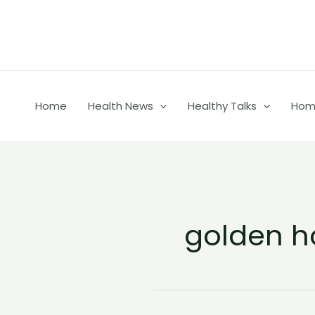
Skip
to
content
Home
Health News
Healthy Talks
Home
golden h