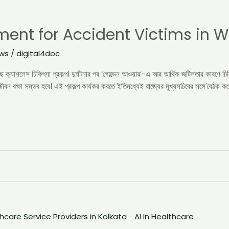
ment for Accident Victims in W
ews
/
digital4doc
ছে ক্যাশলেস চিকিৎসা প্রকল্প। দুর্ঘটনার পর ‘গোল্ডেন আওয়ার’-এ আর আর্থিক জটিলতার কারণে চিক
 জীবন রক্ষা সম্ভব হবে। এই প্রকল্প কার্যকর করতে ইতিমধ্যেই রাজ্যের মুখ্যসচিবের সঙ্গে বৈঠক
care Service Providers in Kolkata
AI In Healthcare