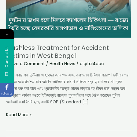
West
Bengal
←
Cashless Treatment for Accident
Contact Us
Victims in West Bengal
Leave a Comment
/
Health News
/
digital4doc
রাজ্যে এবার পথ দুর্ঘটনায় আহতদের জন্য শুরু হচ্ছে ক্যাশলেস চিকিৎসা প্রকল্প। দুর্ঘটনার পর
‘গোল্ডেন আওয়ার’-এ আর আর্থিক জটিলতার কারণে চিকিৎসা বন্ধ হয়ে থাকবে না। দ্রুত
চিকিৎসা শুরু করা যাবে এবং প্রয়োজনীয় অস্ত্রোপচারের মাধ্যমে বহু জীবন রক্ষা সম্ভব হবে।
Follow Us
এই প্রকল্প কার্যকর করতে ইতিমধ্যেই রাজ্যের মুখ্যসচিবের সঙ্গে বৈঠক করেছেন পুলিশ
আধিকারিকরা। তৈরি হচ্ছে একটি SOP (Standard […]
Read More »