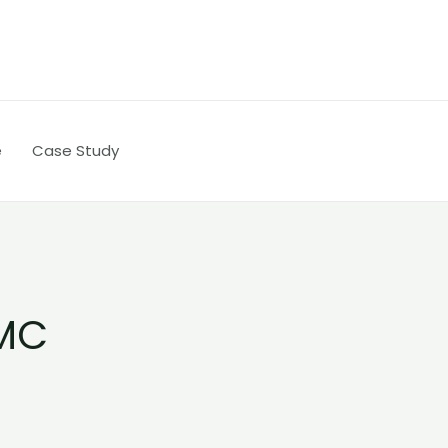
e
Case Study
CMC