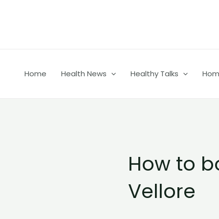
Skip
to
content
Home
Health News
Healthy Talks
Home
How to b
Vellore