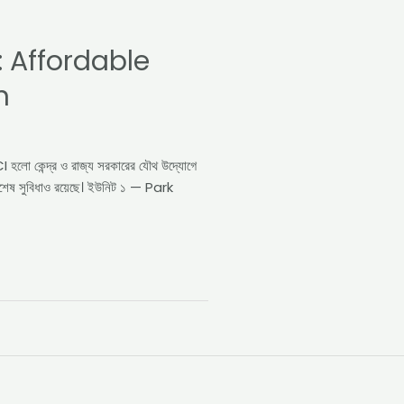
: Affordable
n
CI হলো কেন্দ্র ও রাজ্য সরকারের যৌথ উদ্যোগে
 বিশেষ সুবিধাও রয়েছে। ইউনিট ১ — Park