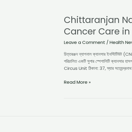
Chittaranjan
National
Chittaranjan Na
Cancer
Institute
Cancer Care in 
(CNCI):
Affordable
Leave a Comment
/
Health N
Cancer
Care
চিত্তরঞ্জন ন্যাশনাল ক্যানসার ইনস্টিটিউট (CN
in
পরিচালিত একটি সুপার স্পেশালিটি ক্যানসার হা
Eastern
Circus Unit ঠিকানা: 37, স্যার সত‍্যেন্দ্রন
India
–
Read More »
Full
Information