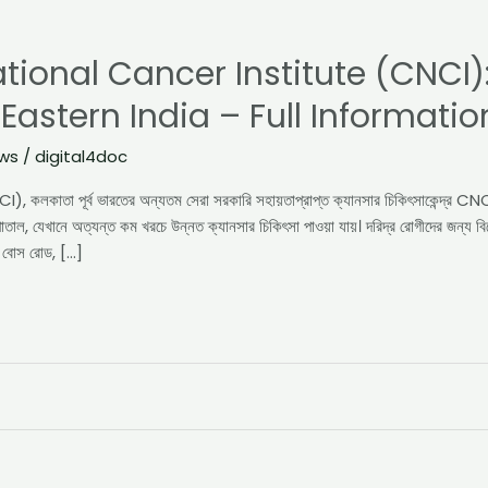
tional Cancer Institute (CNCI)
Eastern India – Full Informatio
ews
/
digital4doc
CI), কলকাতা পূর্ব ভারতের অন্যতম সেরা সরকারি সহায়তাপ্রাপ্ত ক্যানসার চিকিৎসাকেন্দ্র CN
সপাতাল, যেখানে অত্যন্ত কম খরচে উন্নত ক্যানসার চিকিৎসা পাওয়া যায়। দরিদ্র রোগীদের জন্য
াথ বোস রোড, […]