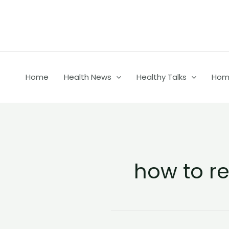
Skip
to
content
Home
Health News
Healthy Talks
Home
how to r