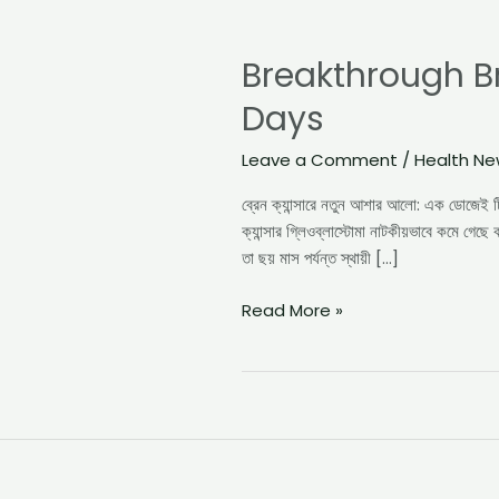
Breakthrough
Brain
Breakthrough B
Cancer
Treatment
Days
Shrinks
Tumors
Leave a Comment
/
Health N
in
Days
ব্রেন ক্যান্সারে নতুন আশার আলো: এক ডোজেই টিউমা
ক্যান্সার গ্লিওব্লাস্টোমা নাটকীয়ভাবে কমে গে
তা ছয় মাস পর্যন্ত স্থায়ী […]
Read More »