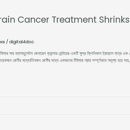
rain Cancer Treatment Shrinks
ews
/
digital4doc
র ক্ষয় ম্যাসাচুসেটস জেনারেল ক্যান্সার সেন্টারের একটি ক্ষুদ্র ক্লিনিকাল ট্রায়ালে মাত্র এক
ছে কয়েকজন রোগীর মধ্যে।তিনজন রোগীর মধ্যে একজনের টিউমার প্রায় সম্পূর্ণভাবে অদৃশ্য হয়ে য