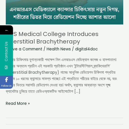
←
NRS Medical College Introduces
Interstitial Brachytherapy
Contact Us
Leave a Comment
/
Health News
/
digital4doc
ক্যান্সার চিকিৎসায় যুগান্তকারী পদক্ষেপ নিল এনআরএস মেডিক্যাল কলেজ ও হাসপাতাল।
রাজ্যের অন্যতম প্রাচীন এই সরকারি প্রতিষ্ঠান এখন ‘ইন্টারস্টিশিয়াল ব্র্যাকিথেরাপি’
(Interstitial Brachytherapy) নামের আধুনিক রেডিয়েশন চিকিৎসা পদ্ধতির
মাধ্যমে ১০ ধরনের ক্যান্সারে সাফল্য পাচ্ছে। এই পদ্ধতিতে শরীরের বাইরে থেকে নয়, বরং
শরীরের ভিতরে সরাসরি রেডিয়েশন দেওয়া হয়। অর্থাৎ, ক্যান্সার আক্রান্ত অংশে সূক্ষ্ম
Follow Us
ক্যাথেটার ঢুকিয়ে তাতে রেডিওঅ্যাকটিভ আইসোটোপ […]
Read More »