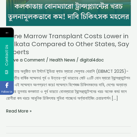
to
Other
States,
Say
←
Experts
Bone Marrow Transplant Costs Lower in
Kolkata Compared to Other States, Say
Contact Us
Experts
Leave a Comment
/
Health News
/
digital4doc
কলকাতায় অনুষ্ঠিত হল ইস্টার্ন ইন্ডিয়া ব্লাড ম্যারো সেলুলার থেরাপি (EIBMCT 2025)-
এর তৃতীয় বার্ষিক সম্মেলন। পূর্ব ও উত্তর-পূর্ব ভারতের মোট ২৩টি বোন ম্যারো ট্রান্সপ্ল্যান্টেশন
কেন্দ্র এই সম্মেলনে অংশগ্রহণ করে। সম্মেলনে বিশেষজ্ঞ চিকিৎসকদের দাবি, দেশের অন্যান্য
রাজ্যের তুলনায় কলকাতা ও পূর্ব ভারতে বোনম্যারো ট্রান্সপ্ল্যান্টেশনের খরচ অনেক কম। ফলে
Follow Us
রোগীরা কম খরচে আধুনিক চিকিৎসার সুবিধা পাচ্ছেন। অর্গ্যানাইজিং চেয়ারপার্সন […]
Read More »