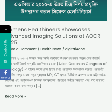
2025
Siemens Healthineers Showcases
←
Advanced Imaging Solutions at AOCR
Contact Us
2025
Leave a Comment
/
Health News
/
digital4doc
এওসিআর ২০২৫-এ উন্নত চিত্র নির্ণয় প্রযুক্তি উপস্থাপন করল সিমেন্স হেলথিনিয়ার্স
সিমেন্স হেলথিনিয়ার্স সম্প্রতি এওসিআর ২০২৫ (Asian Oceanian Congress of
Radiology)-এ তাদের অত্যাধুনিক চিত্র নির্ণয় প্রযুক্তি উপস্থাপন করেছে। প্রদর্শিত
পণ্যগুলির মধ্যে রয়েছে নতুন প্রজন্মের MRI, CT স্ক্যান, ডিজিটাল এক্স-রে এবং আল্ট্রাসাউন্ড
Follow Us
সিস্টেম। এই প্রযুক্তিগুলি বিভিন্ন স্বাস্থ্যসেবা পরিবেশে নির্ণয়ের নির্ভুলতা এবং গতি বাড়াতে
সহায়তা করবে বলে সংস্থার […]
Read More »