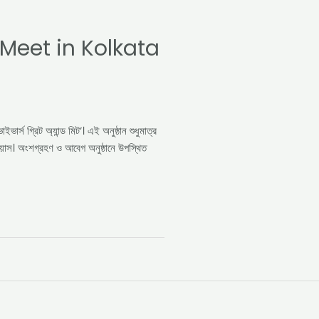
Meet in Kolkata
্স গ্রিট অ্যান্ড মিট’। এই অনুষ্ঠান শুধুমাত্র
য়াস। অংশগ্রহণ ও আবেগ অনুষ্ঠানে উপস্থিত