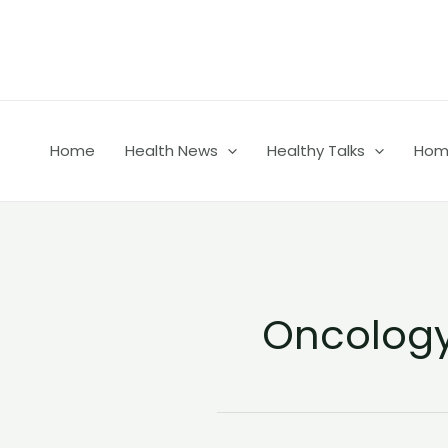
Skip
to
content
Home
Health News
Healthy Talks
Home
Oncology