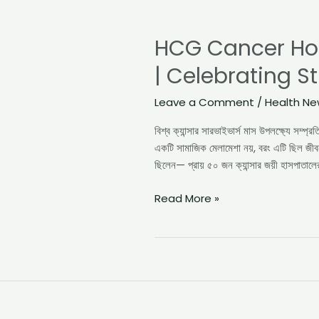
HCG
Cancer
HCG Cancer Hosp
Hospital
Hosts
| Celebrating S
Cancer
Survivors’
Leave a Comment
/
Health N
Meet
in
বিশ্ব ক্যান্সার সারভাইভার্স মাস উপলক্ষ্যে সম্
Kolkata
একটি সামাজিক মেলামেশা নয়, বরং এটি ছিল জীবন
|
ছিলেন— প্রায় ৫০ জন ক্যান্সার জয়ী হাসপাতালের
Celebrating
Strength
Read More »