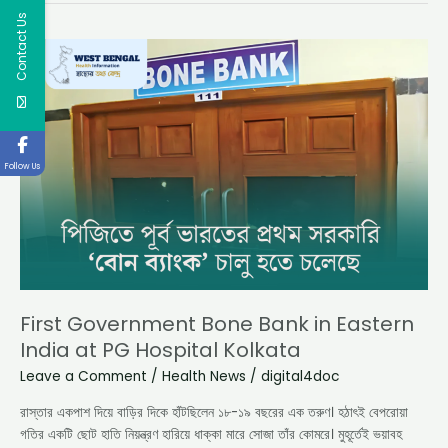
Contact Us
First
Government
Bone
Bank
in
Eastern
Follow Us
India
at
PG
Hospital
Kolkata
First Government Bone Bank in Eastern
India at PG Hospital Kolkata
Leave a Comment
/
Health News
/
digital4doc
রাস্তার একপাশ দিয়ে বাড়ির দিকে হাঁটছিলেন ১৮-১৯ বছরের এক তরুণ। হঠাৎই বেপরোয়া
গতির একটি ছোট হাতি নিয়ন্ত্রণ হারিয়ে ধাক্কা মারে সোজা তাঁর কোমরে। মুহূর্তেই ভয়াবহ