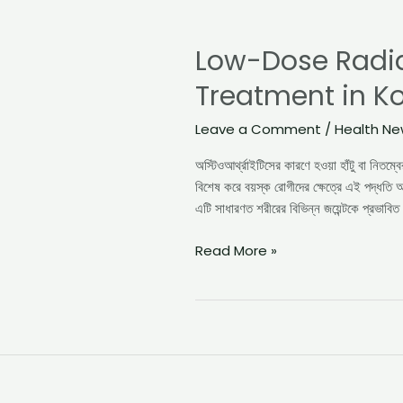
Low-
Dose
Low-Dose Radiat
Radiation
Therapy
Treatment in Ko
for
Joint
Leave a Comment
/
Health N
Pain
|
অস্টিওআর্থ্রাইটিসের কারণে হওয়া হাঁটু বা নিত
Osteoarthritis
বিশেষ করে বয়স্ক রোগীদের ক্ষেত্রে এই পদ্ধতি অ
Treatment
এটি সাধারণত শরীরের বিভিন্ন জয়েন্টকে প্রভাবি
in
Kolkata
Read More »