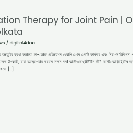
ion Therapy for Joint Pain | Os
lkata
ews
/
digital4doc
ম্বের জয়েন্টের ব্যথা কমাতে লো-ডোজ রেডিয়েশন থেরাপি এখন একটি কার্যকর এবং নিরাপদ চিকিৎস
নেক উপকারী, যারা অস্ত্রোপচার করাতে সক্ষম নন। অস্টিওআর্থ্রাইটিস কী? অস্টিওআর্থ্রাইটিস হলো 
ত করে, […]