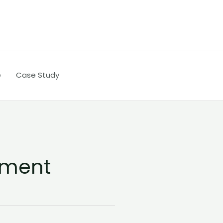
e
Case Study
atment