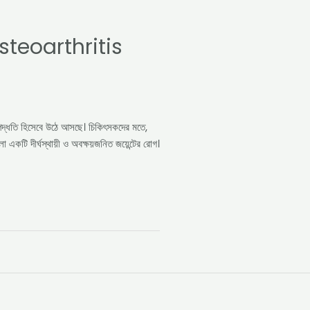
teoarthritis
া পদ্ধতি হিসেবে উঠে আসছে। চিকিৎসকদের মতে,
একটি দীর্ঘস্থায়ী ও অবক্ষয়জনিত জয়েন্টের রোগ।