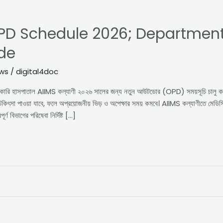
OPD Schedule 2026; Departmen
ide
ews
/
digital4doc
ি সরকারি হাসপাতাল AIIMS কল্যাণী ২০২৬ সালের জন্য নতুন আউটডোর (OPD) সময়সূচি চালু 
কিৎসা পাওয়া যাবে, ফলে অপ্রয়োজনীয় ভিড় ও অপেক্ষার সময় কমবে। AIIMS কল্যাণীতে মেডিসিন
্ণ বিভাগের পরিষেবা নির্দিষ্ট […]