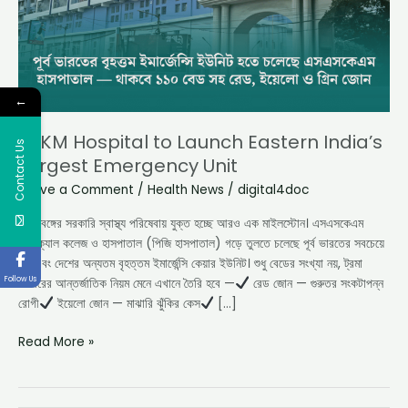
Largest
Emergency
Unit
←
SSKM Hospital to Launch Eastern India’s
Contact Us
Largest Emergency Unit
Leave a Comment
/
Health News
/
digital4doc
পশ্চিমবঙ্গের সরকারি স্বাস্থ্য পরিষেবায় যুক্ত হচ্ছে আরও এক মাইলস্টোন। এসএসকেএম
মেডিক্যাল কলেজ ও হাসপাতাল (পিজি হাসপাতাল) গড়ে তুলতে চলেছে পূর্ব ভারতের সবচেয়ে
বড় এবং দেশের অন্যতম বৃহত্তম ইমার্জেন্সি কেয়ার ইউনিট। শুধু বেডের সংখ্যা নয়, ট্রমা
Follow Us
কেয়ারের আন্তর্জাতিক নিয়ম মেনে এখানে তৈরি হবে —
রেড জোন — গুরুতর সংকটাপন্ন
রোগী
ইয়েলো জোন — মাঝারি ঝুঁকির কেস
[…]
Read More »