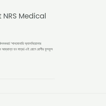
t NRS Medical
কিৎসকরা। ‘পালমোনারি অ্যালভিয়োলার
ক্রান্ত হন মাত্র। এই রোগে রোগীর ফুসফুস