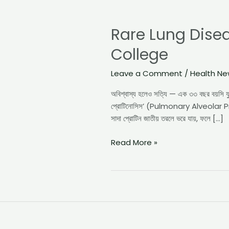
Rare
Lung
Rare Lung Disea
Disease
PAP
College
Successfully
Treated
Leave a Comment
/
Health N
at
NRS
অবিশ্বাস্য হলেও সত্যি — এক ৩৩ বছর বয়সি যু
Medical
প্রোটিনোসিস’ (Pulmonary Alveolar Prote
College
সাদা প্রোটিন জাতীয় তরলে ভরে যায়, ফলে […]
Read More »