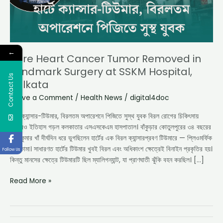
at
SSKM
Hospital,
Kolkata
←
Rare Heart Cancer Tumor Removed in
Landmark Surgery at SSKM Hospital,
Contact Us
Kolkata
Leave a Comment
/
Health News
/
digital4doc
হার্টে ক্যান্সার-টিউমার, বিরলতম অপারেশনে পিজিতে সুস্থ যুবক বিরল রোগের চিকিৎসায়
আবারও ইতিহাস গড়ল কলকাতার এসএসকেএম হাসপাতাল। বাঁকুড়ার কোতুলপুরের ৩৪ বছরের
মানসকুমার খাঁ দীর্ঘদিন ধরে ভুগছিলেন হার্টের এক বিরল ক্যান্সারপ্রবণ টিউমারে — প্লিওমর্ফিক
সারকোমা। সাধারণত হার্টের টিউমার খুবই বিরল এবং অধিকাংশ ক্ষেত্রেই বিনাইন প্রকৃতির হয়।
Follow Us
কিন্তু মানসের ক্ষেত্রে টিউমারটি ছিল ম্যালিগন্যান্ট, যা প্রাণঘাতী ঝুঁকি বহন করছিল। […]
Read More »