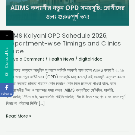
and
Clinics
Guide
AIIMS Kalyani OPD Schedule 2026;
←
Department-wise Timings and Clinics
Contact Us
Guide
Leave a Comment
/
Health News
/
digital4doc
পশ্চিমবঙ্গের অন্যতম আধুনিক সুপারস্পেশালিটি সরকারি হাসপাতাল AIIMS কল্যাণী ২০২৬
সালের জন্য নতুন আউটডোর (OPD) সময়সূচি চালু করেছে। এই সময়সূচি অনুসরণ করলে
রোগীরা সহজেই জানতে পারবেন কোন বিভাগে কোন দিনে চিকিৎসা পাওয়া যাবে, ফলে
অপ্রয়োজনীয় ভিড় ও অপেক্ষার সময় কমবে। AIIMS কল্যাণীতে মেডিসিন, সার্জারি,
Follow Us
কার্ডিওলজি, নিউরোলজি, অনকোলজি, গাইনিকোলজি, শিশু চিকিৎসা-সহ প্রায় সব গুরুত্বপূর্ণ
বিভাগের পরিষেবা নির্দিষ্ট […]
Read More »