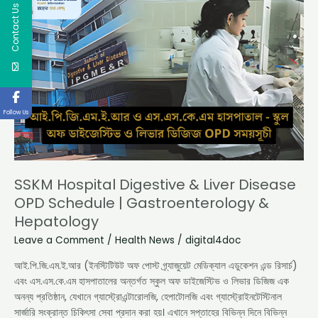
Hospital
Contact Us
Digestive
&
Liver
Disease
OPD
Schedule
|
Follow Us
Gastroenterology
&
Hepatology
SSKM Hospital Digestive & Liver Disease
OPD Schedule | Gastroenterology &
Hepatology
Leave a Comment
/
Health News
/
digital4doc
আই.পি.জি.এম.ই.আর (ইনস্টিটিউট অফ পোস্ট গ্র্যাজুয়েট মেডিক্যাল এডুকেশন এন্ড রিসার্চ)
এবং এস.এস.কে.এম হাসপাতালের অন্তর্গত স্কুল অফ ডাইজেস্টিভ ও লিভার ডিজিজ এক
অনন্য প্রতিষ্ঠান, যেখানে গ্যাস্ট্রোএন্টারোলজি, হেপাটোলজি এবং গ্যাস্ট্রোইনটেস্টিনাল
সার্জারি সংক্রান্ত চিকিৎসা সেবা প্রদান করা হয়। এখানে সপ্তাহের বিভিন্ন দিনে বিভিন্ন