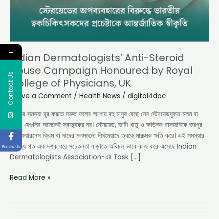
Royal
College
of
Physicians,
←
UK
Indian Dermatologists’ Anti-Steroid
Abuse Campaign Honoured by Royal
Contact Us
College of Physicians, UK
Leave a Comment
/
Health News
/
digital4doc
ত্বকের সমস্যা দূর করতে দ্রুত ফলের আশায় বহু মানুষ বেছে নেন স্টেরয়েডযুক্ত মলম বা
ক্রিম, যেগুলির অনেকেই স্বাস্থ্যকর নয়। স্টেরয়েড, ভারী ধাতু ও ক্ষতিকর রাসায়নিকে ভরপুর
এই ফেয়ারনেস ক্রিম বা দাদের মলমগুলো দীর্ঘমেয়াদে ত্বকে মারাত্মক ক্ষতি করে। এই সমস্যার
বিরুদ্ধে গত এক দশক ধরে সচেতনতা বাড়াতে অবিচল ভাবে কাজ করে এসেছে Indian
Follow Us
Dermatologists Association-এর Task […]
Read More »