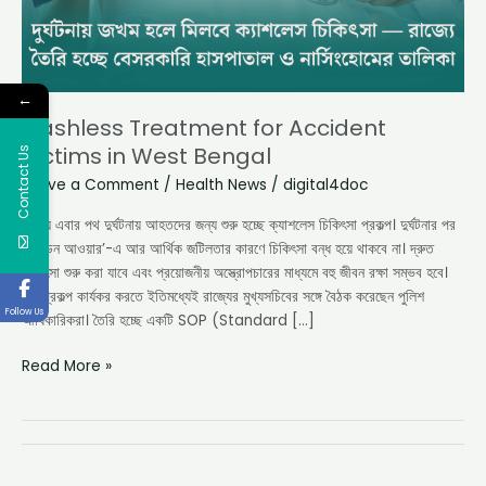
←
Cashless Treatment for Accident
Victims in West Bengal
Contact Us
Leave a Comment
/
Health News
/
digital4doc
রাজ্যে এবার পথ দুর্ঘটনায় আহতদের জন্য শুরু হচ্ছে ক্যাশলেস চিকিৎসা প্রকল্প। দুর্ঘটনার পর
‘গোল্ডেন আওয়ার’-এ আর আর্থিক জটিলতার কারণে চিকিৎসা বন্ধ হয়ে থাকবে না। দ্রুত
চিকিৎসা শুরু করা যাবে এবং প্রয়োজনীয় অস্ত্রোপচারের মাধ্যমে বহু জীবন রক্ষা সম্ভব হবে।
এই প্রকল্প কার্যকর করতে ইতিমধ্যেই রাজ্যের মুখ্যসচিবের সঙ্গে বৈঠক করেছেন পুলিশ
Follow Us
আধিকারিকরা। তৈরি হচ্ছে একটি SOP (Standard […]
Read More »