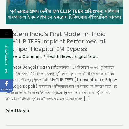
Implant
Performed
at
Manipal
Hospital
Eastern India’s First Made-in-India
←
EM
MyCLIP TEER Implant Performed at
Bypass
Contact Us
Manipal Hospital EM Bypass
Leave a Comment
/
Health News
/
digital4doc
By West Bengal Health Infoকলকাতা | ১৭ ডিসেম্বর ২০২৫ পূর্ব ভারতের
হৃদরোগ চিকিৎসার ইতিহাসে এক গুরুত্বপূর্ণ অধ্যায় যুক্ত হল মণিপাল হাসপাতাল, ইএম
বাইপাসে। দেশীয় প্রযুক্তিতে তৈরি MyCLIP TEER (Transcatheter Edge-
to-Edge Repair) সফলভাবে প্রতিস্থাপন করে পূর্ব ভারতে প্রথমবারের মতো এই
Follow Us
উন্নত মিনিমালি ইনভেসিভ চিকিৎসা পদ্ধতির প্রয়োগ করল হাসপাতাল কর্তৃপক্ষ। এই
ঐতিহাসিক চিকিৎসা প্রক্রিয়াটি সম্পন্ন হয়েছে আসানসোলের […]
Read More »