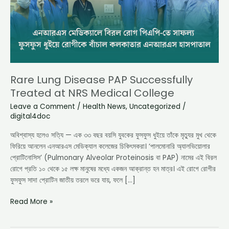
at
NRS
Medical
College
Rare Lung Disease PAP Successfully
Treated at NRS Medical College
Leave a Comment
/
Health News
,
Uncategorized
/
digital4doc
অবিশ্বাস্য হলেও সত্যি — এক ৩৩ বছর বয়সি যুবকের ফুসফুস ধুইয়ে তাঁকে মৃত্যুর মুখ থেকে
ফিরিয়ে আনলেন এনআরএস মেডিক্যাল কলেজের চিকিৎসকরা। ‘পালমোনারি অ্যালভিয়োলার
প্রোটিনোসিস’ (Pulmonary Alveolar Proteinosis বা PAP) নামের এই বিরল
রোগে প্রতি ১০ থেকে ১৫ লক্ষ মানুষের মধ্যে একজন আক্রান্ত হন মাত্র। এই রোগে রোগীর
ফুসফুস সাদা প্রোটিন জাতীয় তরলে ভরে যায়, ফলে […]
Read More »