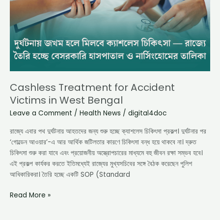
in
West
Bengal
Cashless Treatment for Accident
Victims in West Bengal
Leave a Comment
/
Health News
/
digital4doc
রাজ্যে এবার পথ দুর্ঘটনায় আহতদের জন্য শুরু হচ্ছে ক্যাশলেস চিকিৎসা প্রকল্প। দুর্ঘটনার পর
‘গোল্ডেন আওয়ার’-এ আর আর্থিক জটিলতার কারণে চিকিৎসা বন্ধ হয়ে থাকবে না। দ্রুত
চিকিৎসা শুরু করা যাবে এবং প্রয়োজনীয় অস্ত্রোপচারের মাধ্যমে বহু জীবন রক্ষা সম্ভব হবে।
এই প্রকল্প কার্যকর করতে ইতিমধ্যেই রাজ্যের মুখ্যসচিবের সঙ্গে বৈঠক করেছেন পুলিশ
আধিকারিকরা। তৈরি হচ্ছে একটি SOP (Standard
Read More »