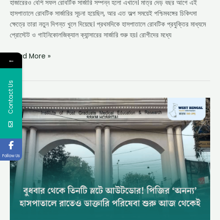
হাজারেরও বেশি সফল রোবটিক সার্জারি সম্পন্ন হলো এখানে। মাত্র দেড় বছর আগে এই
হাসপাতালে রোবটিক সার্জারির সূচনা হয়েছিল, আর এত অল্প সময়েই পশ্চিমবঙ্গের চিকিৎসা
ক্ষেত্রে তারা নতুন দিগন্ত খুলে দিয়েছে। প্রথমদিকে হাসপাতালে রোবটিক প্রযুক্তির মাধ্যমে
প্রোস্টেট ও গাইনিকোলজিক্যাল ক্যান্সারের সার্জারি শুরু হয়। রোগীদের মধ্যে
Read More »
←
Contact Us
SSKM
Hospital
‘Ananya’
Starts
Night
OPD
Follow Us
Service
from
Today