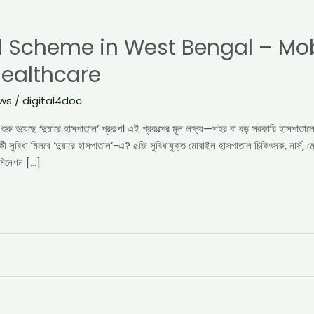
l Scheme in West Bengal – Mob
Healthcare
ews
/
digital4doc
যোগে শুরু হয়েছে ‘দুয়ারে হাসপাতাল’ প্রকল্প। এই প্রকল্পের মূল লক্ষ্য—শহর বা বড় সরকারি হাসপাতালে
কী সুবিধা মিলবে ‘দুয়ারে হাসপাতাল’-এ? ৫জি সুবিধাযুক্ত মোবাইল হাসপাতাল চিকিৎসক, নার্স, ম
ামিনেশন […]