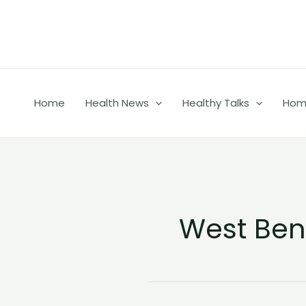
Skip
to
content
Home
Health News
Healthy Talks
Home
West Ben