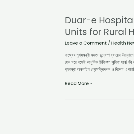
Duar-
e
Duar-e Hospita
Hospital
Scheme
Units for Rural 
in
West
Leave a Comment
/
Health N
Bengal
–
রাজ্যের মুখ্যমন্ত্রী মমতা বন্দ্যোপাধ্যায়ের উদ্
Mobile
যেন ঘরে বসেই আধুনিক চিকিৎসা সুবিধা পান। কী 
Medical
ব্যবস্থা অনলাইন প্রেসক্রিপশন ও বিশেষ এগজ
Units
for
Read More »
Rural
Healthcare