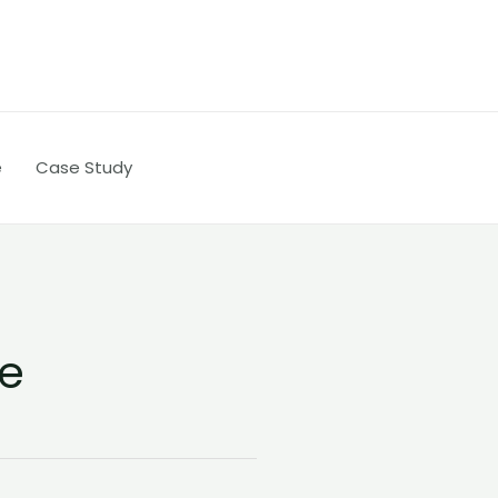
e
Case Study
e