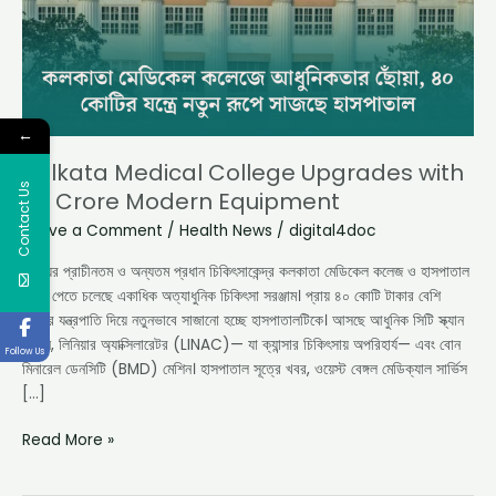
Crore
Modern
Equipment
←
Kolkata Medical College Upgrades with
Contact Us
40 Crore Modern Equipment
Leave a Comment
/
Health News
/
digital4doc
রাজ্যের প্রাচীনতম ও অন্যতম প্রধান চিকিৎসাকেন্দ্র কলকাতা মেডিকেল কলেজ ও হাসপাতাল
এবার পেতে চলেছে একাধিক অত্যাধুনিক চিকিৎসা সরঞ্জাম। প্রায় ৪০ কোটি টাকার বেশি
মূল্যের যন্ত্রপাতি দিয়ে নতুনভাবে সাজানো হচ্ছে হাসপাতালটিকে। আসছে আধুনিক সিটি স্ক্যান
মেশিন, লিনিয়ার অ্যাক্সিলারেটর (LINAC)— যা ক্যান্সার চিকিৎসায় অপরিহার্য— এবং বোন
Follow Us
মিনারেল ডেনসিটি (BMD) মেশিন। হাসপাতাল সূত্রে খবর, ওয়েস্ট বেঙ্গল মেডিক্যাল সার্ভিস
[…]
Read More »