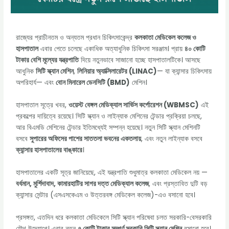
রাজ্যের প্রাচীনতম ও অন্যতম প্রধান চিকিৎসাকেন্দ্র
কলকাতা মেডিকেল কলেজ ও
হাসপাতাল
এবার পেতে চলেছে একাধিক অত্যাধুনিক চিকিৎসা সরঞ্জাম। প্রায়
৪০ কোটি
টাকার বেশি মূল্যের যন্ত্রপাতি
দিয়ে নতুনভাবে সাজানো হচ্ছে হাসপাতালটিকে। আসছে
আধুনিক
সিটি স্ক্যান মেশিন
,
লিনিয়ার অ্যাক্সিলারেটর (LINAC)
— যা ক্যান্সার চিকিৎসায়
অপরিহার্য— এবং
বোন মিনারেল ডেনসিটি (BMD)
মেশিন।
হাসপাতাল সূত্রে খবর,
ওয়েস্ট বেঙ্গল মেডিক্যাল সার্ভিস কর্পোরেশন (WBMSC)
এই
প্রকল্পের দায়িত্বে রয়েছে। সিটি স্ক্যান ও লাইন্যাক মেশিনের টেন্ডার প্রক্রিয়া চলছে,
আর বিএমডি মেশিনের টেন্ডার ইতিমধ্যেই সম্পন্ন হয়েছে। নতুন সিটি স্ক্যান মেশিনটি
বসবে
সুপারের অফিসের পাশের সাততলা ভবনের একতলায়
, এবং নতুন লাইন্যাক বসবে
ক্যান্সার হাসপাতালের বাঙ্কারে
।
হাসপাতালের একটি সূত্র জানিয়েছে, এই যন্ত্রপাতি শুধুমাত্র কলকাতা মেডিকেল নয় —
বর্ধমান, মুর্শিদাবাদ, কামারহাটির সাগর দত্ত মেডিক্যাল কলেজ
, এবং প্রস্তাবিত দুটি বড়
ক্যান্সার সেন্টার (এসএসকেএম ও উত্তরবঙ্গ মেডিকেল কলেজ)-এও বসানো হবে।
প্রসঙ্গত, এতদিন ধরে কলকাতা মেডিকেলে সিটি স্ক্যান পরিষেবা চলত সরকারি-বেসরকারি
যৌথ উদ্যোগে। এবার নতুন
৭ কোটি টাকার সম্পূর্ণ সরকারি সিটি স্ক্যান মেশিন
বসানো হবে।