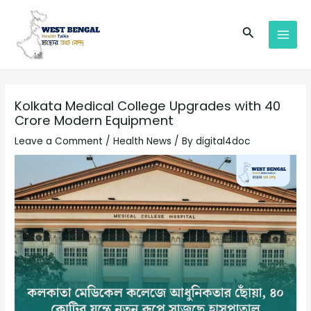
Skip
Post
MAI
to
navigation
Search
MEN
content
Kolkata Medical College Upgrades with 40
Crore Modern Equipment
Leave a Comment
/
Health News
/ By
digital4doc