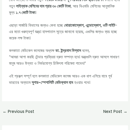
নতুন
লাইন্যাক মেশিনের দাম প্রায় ৩০ কোটি টাকা
, আর বিএমডি মেশিনের আনুমানিক
মূল্য
১.৭ কোটি টাকা
।
এছাড়া সার্জারি বিভাগের জন্যও কেনা হচ্ছে
থোরাকোস্কোপ, এন্ডোস্কোপ, ওটি লাইট
-
এর মতো গুরুত্বপূর্ণ যন্ত্র। হাসপাতাল সূত্রে জানানো হয়েছে, এগুলির জন্যও ব্যয় হচ্ছে
কয়েক লক্ষ টাকা।
কলকাতা মেডিকেল কলেজের অধ্যক্ষ
ডা. ইন্দ্রনাল বিশ্বাস
বলেন,
“আমরা আশা করছি টেন্ডার প্রক্রিয়া দ্রুত সম্পন্ন হবে। যন্ত্রগুলি দ্রুত আসলে সাধারণ
মানুষ আরও উন্নত ও নির্ভরযোগ্য চিকিৎসা পরিষেবা পাবেন।”
এই প্রকল্প সম্পূর্ণ হলে কলকাতা মেডিকেল কলেজ আরও এক ধাপ এগিয়ে যাবে পূর্ব
ভারতের অন্যতম
সুপার-স্পেশালিটি মেডিক্যাল হাব
হওয়ার পথে।
←
Previous Post
Next Post
→