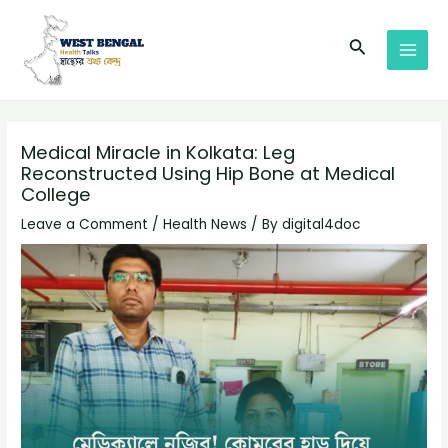
Skip
Post
MAI
to
navigation
Search
MEN
content
Medical Miracle in Kolkata: Leg
Reconstructed Using Hip Bone at Medical
College
Leave a Comment
/
Health News
/ By
digital4doc