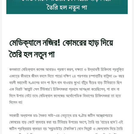
মেডিক্যালে নজির! কোমরের হাড় দিয়ে
তৈরি হল নতুন পা
কলকাতা মেডিক্যাল কলেজ আবারও প্রমাণ করল, দক্ষতা ও উদ্ভাবনী চিকিৎসা প্রযুক্তি
একত্রে কীভাবে জীবন বদলে দিতে পারে। দক্ষিণ ২৪ পরগনার চম্পাহাটির বাসিন্দা ৩৮ বছর
বয়সী মহাদেবী মণ্ডলের ডান পা ছিল বাদ যাওয়ার মুখে। হাঁটুর নীচের হাড় টিবিয়াতে ছিল
এক বিরাট ‘জায়ান্ট সেল টিউমার’। চিকিৎসকরা প্রথমে আশঙ্কা করেছিলেন, পা বাদ না
দিলে উপায় নেই। তবে মেডিক্যাল কলেজের অর্থোপেডিক বিভাগের চিকিৎসকরা তা হতে
দিলেন না।
সহকারী অধ্যাপক ডাঃ সৈকত সাউ-এর নেতৃত্বে চার ঘণ্টার জটিল অস্ত্রোপচারে
কোমরের হাড় কেটে ব্যবহার করা হয় টিবিয়ার উপরের অংশে, তৈরি হয় ‘হাড়ের ছাদ’। এই
জটিল প্রক্রিয়ায় ব্যবহৃত হয় ‘স্যান্ডউইচ টেকনিক’। বোন সিমেন্ট ও জেলফোম দিয়ে তৈরি