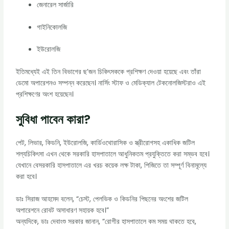
জেনারেল সার্জারি
গাইনিকোলজি
ইউরোলজি
ইতিমধ্যেই এই তিন বিভাগের ছ’জন চিকিৎসককে প্রশিক্ষণ দেওয়া হয়েছে এবং তাঁরা
ডেমো অপারেশনও সম্পন্ন করেছেন। নার্সিং স্টাফ ও মেডিক্যাল টেকনোলজিস্টরাও এই
প্রশিক্ষণের অংশ হয়েছেন।
সুবিধা পাবেন কারা?
পেট, লিভার, কিডনি, ইউরোলজি, কার্ডিওথোরাসিক ও স্ত্রীরোগসহ একাধিক জটিল
শল্যচিকিৎসা এখন থেকে সরকারি হাসপাতালে আধুনিকতম প্রযুক্তিতে করা সম্ভব হবে।
যেখানে বেসরকারি হাসপাতালে এর খরচ কয়েক লক্ষ টাকা, পিজিতে তা সম্পূর্ণ বিনামূল্যে
করা হবে।
ডাঃ সিরাজ আহমেদ বলেন, “চেস্ট, পেলভিক ও কিডনির পিছনের অংশের জটিল
অপারেশনে রোবট অসাধারণ সহায়ক হবে।”
অন্যদিকে, ডাঃ দেবাংশু সরকার জানান, “রোগীর হাসপাতালে কম সময় থাকতে হবে,