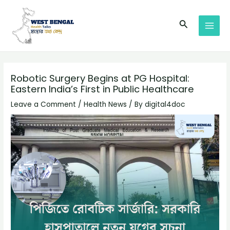
Skip
Post
MAI
to
navigation
Search
MEN
content
Robotic Surgery Begins at PG Hospital:
Eastern India’s First in Public Healthcare
Leave a Comment
/
Health News
/ By
digital4doc